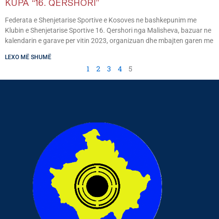
KUPA “16. QERSHORI”
Federata e Shenjetarise Sportive e Kosoves ne bashkepunim me
Klubin e Shenjetarise Sportive 16. Qershori nga Malisheva, bazuar ne
kalendarin e garave per vitin 2023, organizuan dhe mbajten garen me
LEXO MË SHUMË
1
2
3
4
5