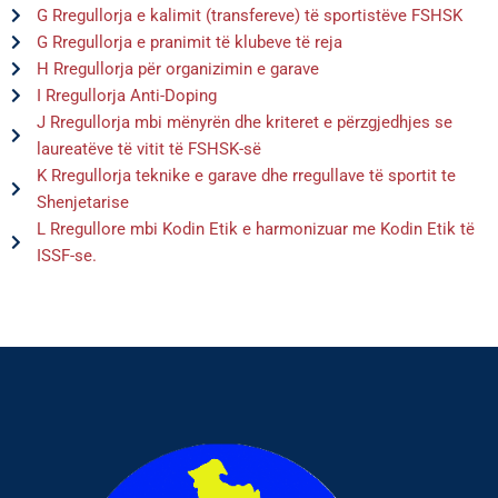
G Rregullorja e kalimit (transfereve) të sportistëve FSHSK
G Rregullorja e pranimit të klubeve të reja
H Rregullorja për organizimin e garave
I Rregullorja Anti-Doping
J Rregullorja mbi mënyrën dhe kriteret e përzgjedhjes se
laureatëve të vitit të FSHSK-së
K Rregullorja teknike e garave dhe rregullave të sportit te
Shenjetarise
L Rregullore mbi Kodin Etik e harmonizuar me Kodin Etik të
ISSF-se.