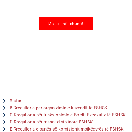
DOKUMENTE
Mëso më shumë
Statusi
B Rregullorja për organizimin e kuvendit të FSHSK
C Rregullorja për funksionimin e Bordit Ekzekutiv të FSHSK-
D Rregullorja për masat disiplinore FSHSK
E Rregullorja e punës së komisionit mbikëqyrës të FSHSK