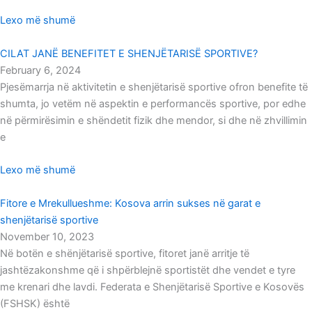
Lexo më shumë
CILAT JANË BENEFITET E SHENJËTARISË SPORTIVE?
February 6, 2024
Pjesëmarrja në aktivitetin e shenjëtarisë sportive ofron benefite të
shumta, jo vetëm në aspektin e performancës sportive, por edhe
në përmirësimin e shëndetit fizik dhe mendor, si dhe në zhvillimin
e
Lexo më shumë
Fitore e Mrekullueshme: Kosova arrin sukses në garat e
shenjëtarisë sportive
November 10, 2023
Në botën e shënjëtarisë sportive, fitoret janë arritje të
jashtëzakonshme që i shpërblejnë sportistët dhe vendet e tyre
me krenari dhe lavdi. Federata e Shenjëtarisë Sportive e Kosovës
(FSHSK) është