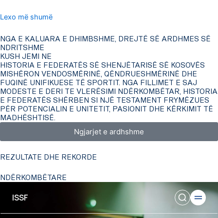
Lexo më shumë
NGA E KALUARA E DHIMBSHME, DREJTË SË ARDHMES SË
NDRITSHME
KUSH JEMI NE
HISTORIA E FEDERATËS SË SHENJËTARISË SË KOSOVËS
MISHËRON VENDOSMËRINË, QËNDRUESHMËRINË DHE
FUQINË UNIFIKUESE TË SPORTIT. NGA FILLIMET E SAJ
MODESTE E DERI TE VLERËSIMI NDËRKOMBËTAR, HISTORIA
E FEDERATËS SHËRBEN SI NJË TESTAMENT FRYMËZUES
PËR POTENCIALIN E UNITETIT, PASIONIT DHE KËRKIMIT TË
MADHËSHTISË.
Ngjarjet e ardhshme
REZULTATE DHE REKORDE
NDËRKOMBËTARE