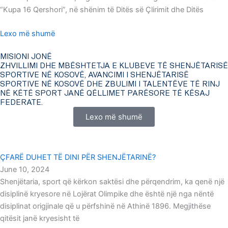
“Kupa 16 Qershori”, në shënim të Ditës së Çlirimit dhe Ditës
Lexo më shumë
MISIONI JONË
ZHVILLIMI DHE MBËSHTETJA E KLUBEVE TË SHENJËTARISË
SPORTIVE NË KOSOVË, AVANCIMI I SHENJËTARISË
SPORTIVE NË KOSOVË DHE ZBULIMI I TALENTËVE TË RINJ
NË KËTË SPORT JANË QËLLIMET PARËSORE TË KËSAJ
FEDERATE.
Lexo më shumë
ÇFARË DUHET TË DINI PËR SHENJËTARINË?
June 10, 2024
Shenjëtaria, sport që kërkon saktësi dhe përqendrim, ka qenë një
disiplinë kryesore në Lojërat Olimpike dhe është një nga nëntë
disiplinat origjinale që u përfshinë në Athinë 1896. Megjithëse
qitësit janë kryesisht të