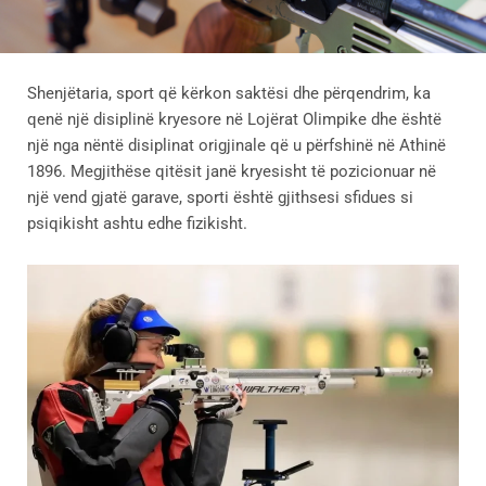
Shenjëtaria, sport që kërkon saktësi dhe përqendrim, ka
qenë një disiplinë kryesore në Lojërat Olimpike dhe është
një nga nëntë disiplinat origjinale që u përfshinë në Athinë
1896. Megjithëse qitësit janë kryesisht të pozicionuar në
një vend gjatë garave, sporti është gjithsesi sfidues si
psiqikisht ashtu edhe fizikisht.