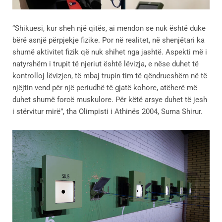
“Shikuesi, kur sheh një qitës, ai mendon se nuk është duke
bërë asnjë përpjekje fizike. Por në realitet, në shenjëtari ka
shumë aktivitet fizik që nuk shihet nga jashtë. Aspekti më i
natyrshëm i trupit të njeriut është lëvizja, e nëse duhet të
kontrolloj lëvizjen, të mbaj trupin tim të qëndrueshëm në të
njëjtin vend për një periudhë të gjatë kohore, atëherë më
duhet shumë forcë muskulore. Për këtë arsye duhet të jesh
i stërvitur mirë”, tha Olimpisti i Athinës 2004, Suma Shirur.