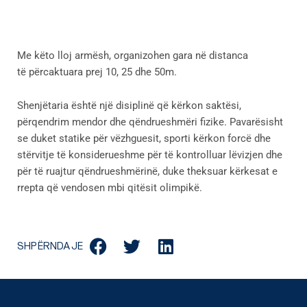
Me këto lloj armësh, organizohen gara në distanca
të përcaktuara prej 10, 25 dhe 50m.
Shenjëtaria është një disiplinë që kërkon saktësi,
përqendrim mendor dhe qëndrueshmëri fizike. Pavarësisht
se duket statike për vëzhguesit, sporti kërkon forcë dhe
stërvitje të konsiderueshme për të kontrolluar lëvizjen dhe
për të ruajtur qëndrueshmërinë, duke theksuar kërkesat e
rrepta që vendosen mbi qitësit olimpikë.
SHPËRNDAJE