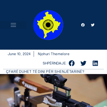
Skip
to
content
F
T
a
w
c
i
e
t
b
t
o
e
o
r
k
June 10, 2024
Njohuri Themelore
SHPËRNDAJE:
ÇFARË DUHET TË DINI PËR SHENJËTARINË?