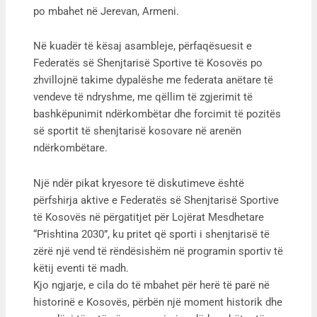
po mbahet në Jerevan, Armeni.
Në kuadër të kësaj asambleje, përfaqësuesit e
Federatës së Shenjtarisë Sportive të Kosovës po
zhvillojnë takime dypalëshe me federata anëtare të
vendeve të ndryshme, me qëllim të zgjerimit të
bashkëpunimit ndërkombëtar dhe forcimit të pozitës
së sportit të shenjtarisë kosovare në arenën
ndërkombëtare.
Një ndër pikat kryesore të diskutimeve është
përfshirja aktive e Federatës së Shenjtarisë Sportive
të Kosovës në përgatitjet për Lojërat Mesdhetare
“Prishtina 2030”, ku pritet që sporti i shenjtarisë të
zërë një vend të rëndësishëm në programin sportiv të
këtij eventi të madh.
Kjo ngjarje, e cila do të mbahet për herë të parë në
historinë e Kosovës, përbën një moment historik dhe