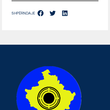
SHPËRNDAJE