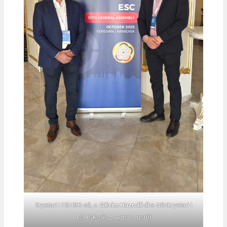
Kryetari i FSHSK-së, z.
Gëzim Hazrolli
dhe Nënkryetari i
FSHSK-së, z. Agron Jusufi