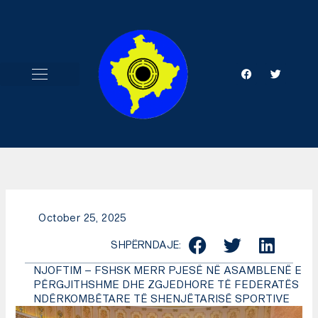
Skip
to
content
F
T
a
w
c
i
e
t
b
t
o
e
o
r
k
October 25, 2025
SHPËRNDAJE:
NJOFTIM – FSHSK MERR PJESË NË ASAMBLENË E
PËRGJITHSHME DHE ZGJEDHORE TË FEDERATËS
NDËRKOMBËTARE TË SHENJËTARISË SPORTIVE