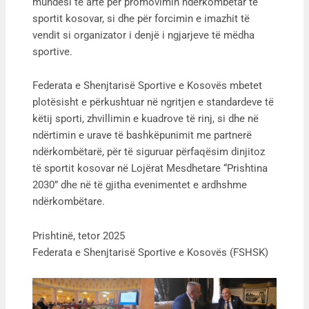
mundësi të artë për promovimin ndërkombëtar të
sportit kosovar, si dhe për forcimin e imazhit të
vendit si organizator i denjë i ngjarjeve të mëdha
sportive.
Federata e Shenjtarisë Sportive e Kosovës mbetet
plotësisht e përkushtuar në ngritjen e standardeve të
këtij sporti, zhvillimin e kuadrove të rinj, si dhe në
ndërtimin e urave të bashkëpunimit me partnerë
ndërkombëtarë, për të siguruar përfaqësim dinjitoz
të sportit kosovar në Lojërat Mesdhetare “Prishtina
2030” dhe në të gjitha evenimentet e ardhshme
ndërkombëtare.
Prishtinë, tetor 2025
Federata e Shenjtarisë Sportive e Kosovës (FSHSK)