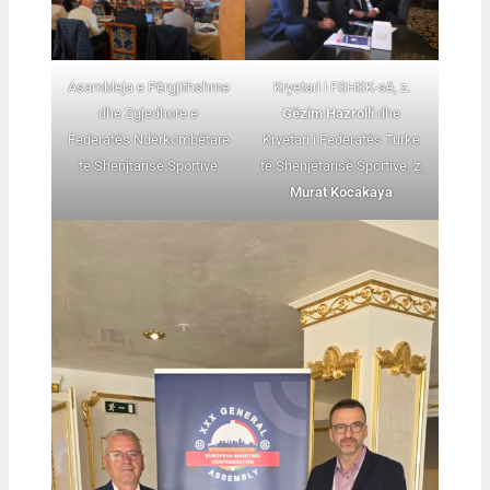
Asambleja e Përgjithshme
Kryetari i FSHSK-së, z.
dhe Zgjedhore e
Gëzim Hazrolli
dhe
Federatës Ndërkombëtare
Kryetari i Federatës Turke
të Shenjtarisë Sportive
të Shenjëtarisë Sportive, z.
Murat Kocakaya