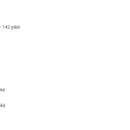
 – 142 pikë
ikë
ikë