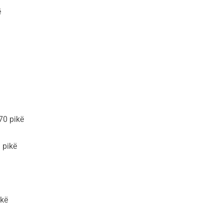
ë
70 pikë
 pikë
ikë