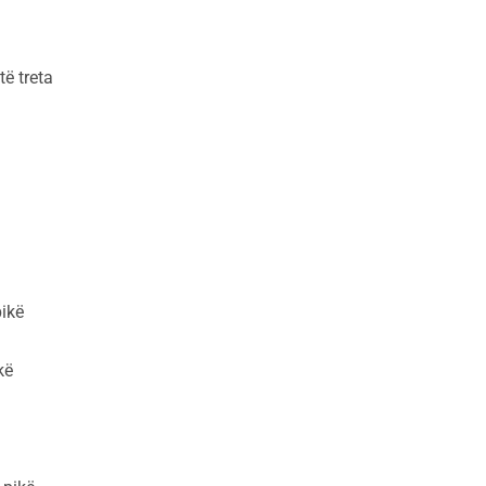
të treta
pikë
kë