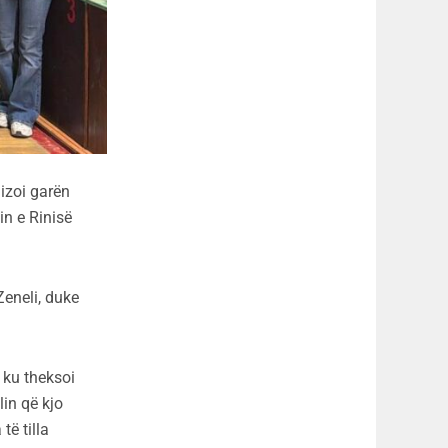
nizoi garën
in e Rinisë
Zeneli, duke
, ku theksoi
lin që kjo
të tilla