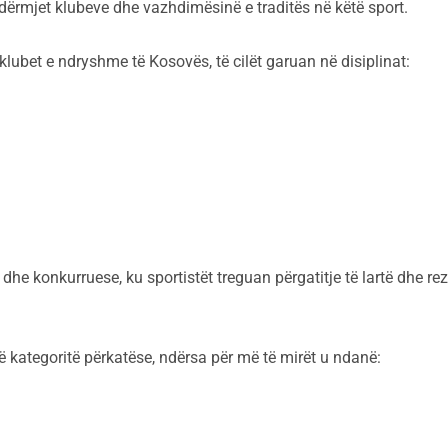
ërmjet klubeve dhe vazhdimësinë e traditës në këtë sport.
klubet e ndryshme të Kosovës, të cilët garuan në disiplinat:
dhe konkurruese, ku sportistët treguan përgatitje të lartë dhe rez
në kategoritë përkatëse, ndërsa për më të mirët u ndanë: