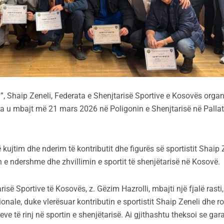
ini”, Shaip Zeneli, Federata e Shenjtarisë Sportive e Kosovës orga
la u mbajt më 21 mars 2026 në Poligonin e Shenjtarisë në Pallat
 kujtim dhe nderim të kontributit dhe figurës së sportistit Shaip 
n e ndershme dhe zhvillimin e sportit të shenjëtarisë në Kosovë.
risë Sportive të Kosovës, z. Gëzim Hazrolli, mbajti një fjalë rasti
onale, duke vlerësuar kontributin e sportistit Shaip Zeneli dhe ro
ve të rinj në sportin e shenjëtarisë. Ai gjithashtu theksoi se gara 