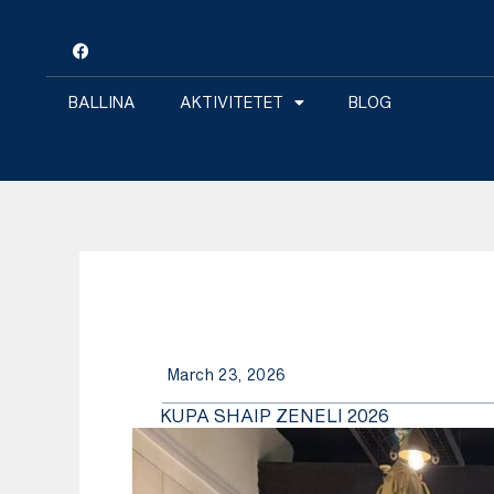
Skip
F
to
a
c
content
e
b
BALLINA
AKTIVITETET
BLOG
o
o
k
March 23, 2026
KUPA SHAIP ZENELI 2026