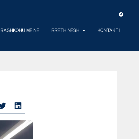
F
a
c
e
b
BASHKOHU ME NE
RRETH NESH
KONTAKTI
o
o
k