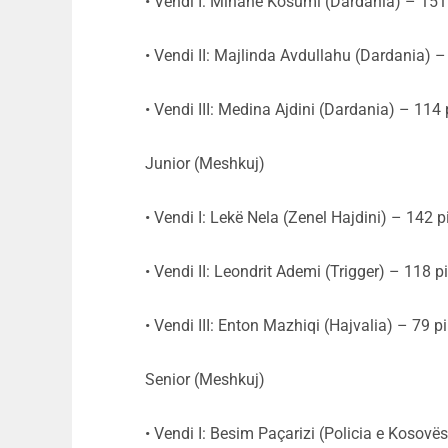
• Vendi I: Mihane Kosumi (Dardania) – 151
• Vendi II: Majlinda Avdullahu (Dardania) –
• Vendi III: Medina Ajdini (Dardania) – 114 
Junior (Meshkuj)
• Vendi I: Lekë Nela (Zenel Hajdini) – 142 p
• Vendi II: Leondrit Ademi (Trigger) – 118 p
• Vendi III: Enton Mazhiqi (Hajvalia) – 79 p
Senior (Meshkuj)
• Vendi I: Besim Paçarizi (Policia e Kosovë