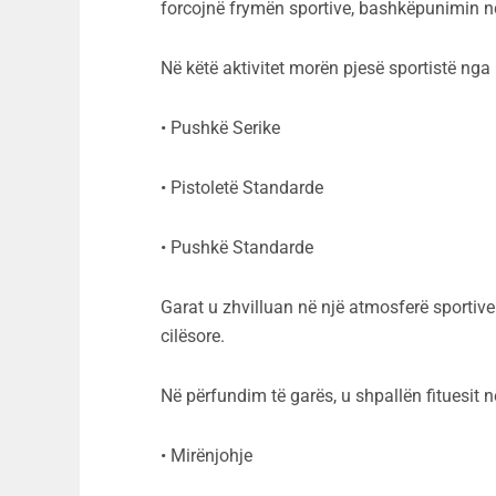
forcojnë frymën sportive, bashkëpunimin nd
Në këtë aktivitet morën pjesë sportistë nga 
• Pushkë Serike
• Pistoletë Standarde
• Pushkë Standarde
Garat u zhvilluan në një atmosferë sportive 
cilësore.
Në përfundim të garës, u shpallën fituesit 
• Mirënjohje