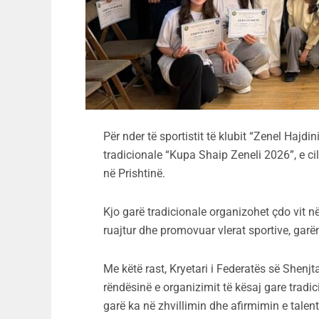
Për nder të sportistit të klubit “Zenel Hajd
tradicionale “Kupa Shaip Zeneli 2026”, e ci
në Prishtinë.
Kjo garë tradicionale organizohet çdo vit në
ruajtur dhe promovuar vlerat sportive, garë
Me këtë rast, Kryetari i Federatës së Shenjta
rëndësinë e organizimit të kësaj gare tradici
garë ka në zhvillimin dhe afirmimin e talente